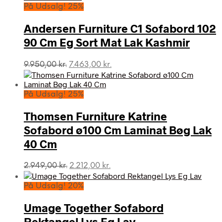
På Udsalg! 25%
Andersen Furniture C1 Sofabord 102
90 Cm Eg Sort Mat Lak Kashmir
Den
Den
9.950,00
kr.
7.463,00
kr.
oprindelige
aktuelle
pris
pris
var:
er:
På Udsalg! 25%
9.950,00 kr..
7.463,00 kr..
Thomsen Furniture Katrine
Sofabord ø100 Cm Laminat Bøg Lak
40 Cm
Den
Den
2.949,00
kr.
2.212,00
kr.
oprindelige
aktuelle
pris
pris
På Udsalg! 20%
var:
er:
2.949,00 kr..
2.212,00 kr..
Umage Together Sofabord
Rektangel Lys Eg Lav