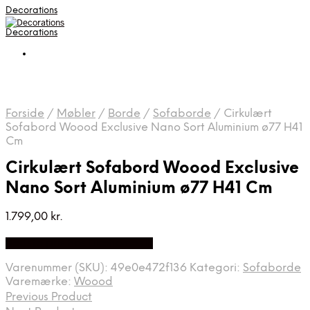
Decorations
Decorations
Forside
/
Møbler
/
Borde
/
Sofaborde
/
Cirkulært
Sofabord Woood Exclusive Nano Sort Aluminium ø77 H41
Cm
Cirkulært Sofabord Woood Exclusive
Nano Sort Aluminium ø77 H41 Cm
1.799,00
kr.
Bedste pris hos Likehome.dk
Varenummer (SKU):
49e0e472f136
Kategori:
Sofaborde
Varemærke:
Woood
Previous Product