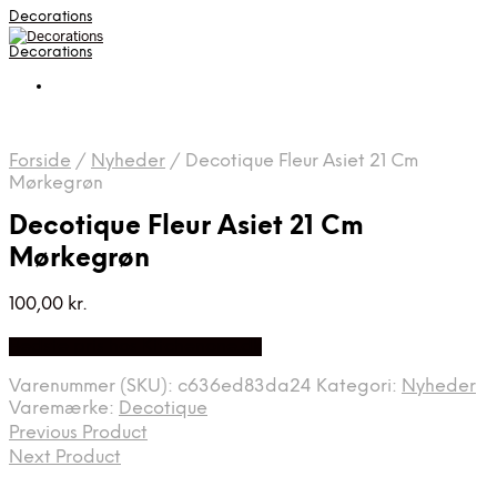
Decorations
Decorations
Forside
/
Nyheder
/
Decotique Fleur Asiet 21 Cm
Mørkegrøn
Decotique Fleur Asiet 21 Cm
Mørkegrøn
100,00
kr.
Bedste pris hos Kitchenone.dk
Varenummer (SKU):
c636ed83da24
Kategori:
Nyheder
Varemærke:
Decotique
Previous Product
Next Product