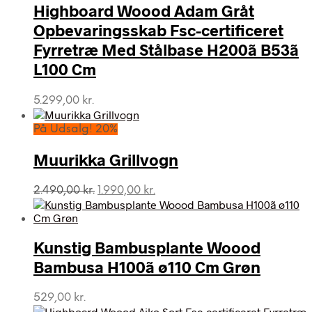
Highboard Woood Adam Gråt
Opbevaringsskab Fsc-certificeret
Fyrretræ Med Stålbase H200ã B53ã
L100 Cm
5.299,00
kr.
På Udsalg! 20%
Muurikka Grillvogn
Den
Den
2.490,00
kr.
1.990,00
kr.
oprindelige
aktuelle
pris
pris
var:
er:
Kunstig Bambusplante Woood
2.490,00 kr..
1.990,00 kr..
Bambusa H100ã ø110 Cm Grøn
529,00
kr.