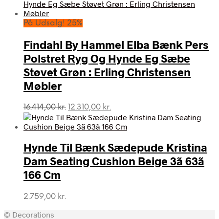
pris
pris
var:
er:
16.546,00 kr..
12.409,00 kr..
På Udsalg! 25%
Findahl By Hammel Elba Bænk Pers
Polstret Ryg Og Hynde Eg Sæbe
Støvet Grøn : Erling Christensen
Møbler
Den
Den
16.414,00
kr.
12.310,00
kr.
oprindelige
aktuelle
pris
pris
var:
er:
Hynde Til Bænk Sædepude Kristina
16.414,00 kr..
12.310,00 kr..
Dam Seating Cushion Beige 3ã 63ã
166 Cm
2.759,00
kr.
© Decorations