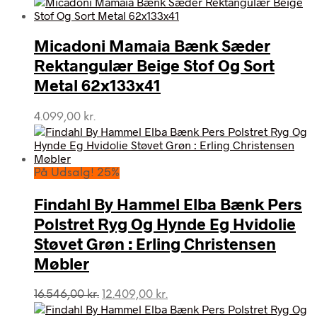
Micadoni Mamaia Bænk Sæder
Rektangulær Beige Stof Og Sort
Metal 62x133x41
4.099,00
kr.
På Udsalg! 25%
Findahl By Hammel Elba Bænk Pers
Polstret Ryg Og Hynde Eg Hvidolie
Støvet Grøn : Erling Christensen
Møbler
Den
Den
16.546,00
kr.
12.409,00
kr.
oprindelige
aktuelle