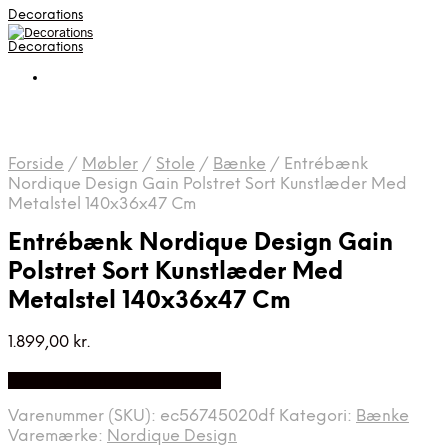
Decorations
Decorations
Forside
/
Møbler
/
Stole
/
Bænke
/
Entrébænk
Nordique Design Gain Polstret Sort Kunstlæder Med
Metalstel 140x36x47 Cm
Entrébænk Nordique Design Gain
Polstret Sort Kunstlæder Med
Metalstel 140x36x47 Cm
1.899,00
kr.
Bedste pris hos Likehome.dk
Varenummer (SKU):
ec56745020df
Kategori:
Bænke
Varemærke:
Nordique Design