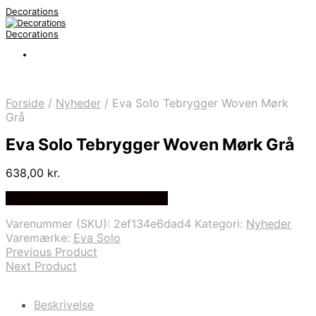
Decorations
Decorations
Forside
/
Nyheder
/
Eva Solo Tebrygger Woven Mørk
Grå
Eva Solo Tebrygger Woven Mørk Grå
638,00
kr.
Bedste pris hos Kitchenone.dk
Varenummer (SKU):
2ef134e6dad4
Kategori:
Nyheder
Varemærke:
Eva Solo
Previous Product
Next Product
Beskrivelse