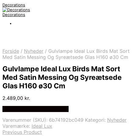
Decorations
Decorations
Forside
/
Nyheder
/
Gulvlampe Ideal Lux Birds Mat Sort
Med Satin Messing Og Syreætsede Glas H160 ø30 Cm
Gulvlampe Ideal Lux Birds Mat Sort
Med Satin Messing Og Syreætsede
Glas H160 ø30 Cm
2.489,00
kr.
Bedste pris hos Likehome.dk
Varenummer (SKU):
6b74192bc049
Kategori:
Nyheder
Varemærke:
Ideal Lux
Previous Product