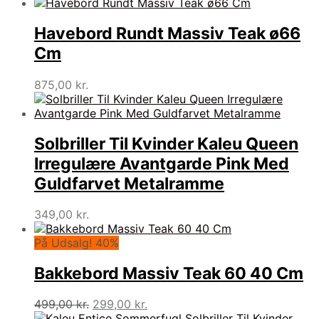
Havebord Rundt Massiv Teak ø66
Cm
875,00
kr.
Solbriller Til Kvinder Kaleu Queen
Irregulære Avantgarde Pink Med
Guldfarvet Metalramme
349,00
kr.
På Udsalg! 40%
Bakkebord Massiv Teak 60 40 Cm
Den
Den
499,00
kr.
299,00
kr.
oprindelige
aktuelle