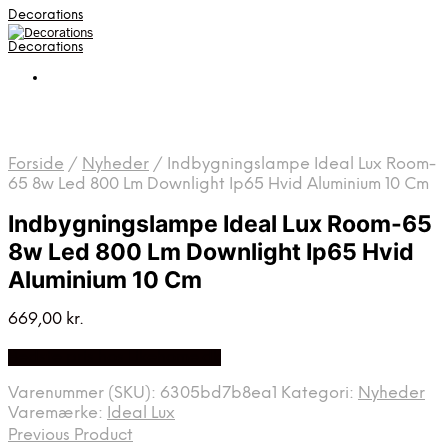
Decorations
Decorations
Forside
/
Nyheder
/
Indbygningslampe Ideal Lux Room-
65 8w Led 800 Lm Downlight Ip65 Hvid Aluminium 10 Cm
Indbygningslampe Ideal Lux Room-65
8w Led 800 Lm Downlight Ip65 Hvid
Aluminium 10 Cm
669,00
kr.
Bedste pris hos Likehome.dk
Varenummer (SKU):
6305bd7b8ea1
Kategori:
Nyheder
Varemærke:
Ideal Lux
Previous Product