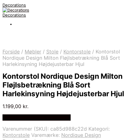
Decorations
Decorations
Forside
/
Møbler
/
Stole
/
Kontorstole
/
Kontorstol
Nordique Design Milton Fløjlsbetrækning Blå Sort
Harlekinsyning Højdejusterbar Hjul
Kontorstol Nordique Design Milton
Fløjlsbetrækning Blå Sort
Harlekinsyning Højdejusterbar Hjul
1.199,00
kr.
Bedste pris hos Likehome.dk
Varenummer (SKU):
ca85d988c22d
Kategori:
Kontorstole
Varemærke:
Nordique Design