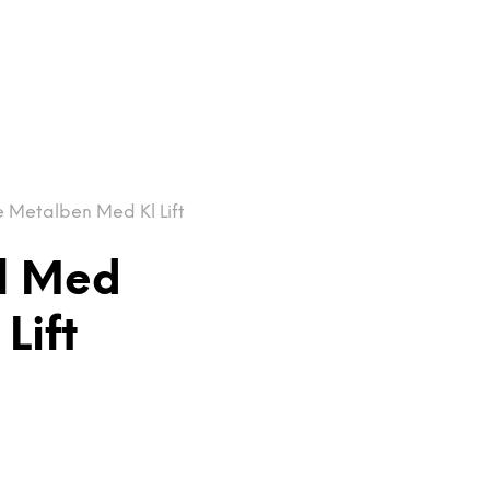
e Metalben Med Kl Lift
jl Med
Lift