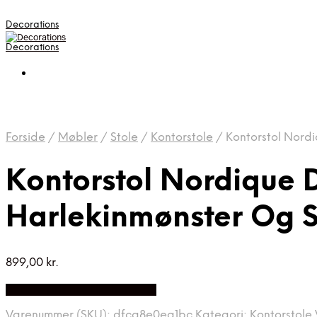
Decorations
Decorations
Forside
/
Møbler
/
Stole
/
Kontorstole
/
Kontorstol Nordi
Kontorstol Nordique D
Harlekinmønster Og S
899,00
kr.
Bedste pris hos Likehome.dk
Varenummer (SKU):
dfca8e0ea1bc
Kategori:
Kontorstole