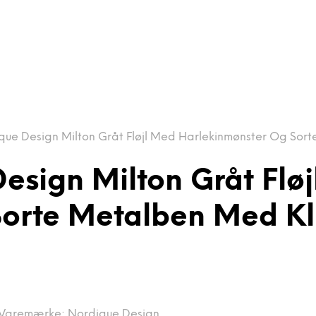
que Design Milton Gråt Fløjl Med Harlekinmønster Og Sort
esign Milton Gråt Flø
orte Metalben Med Kl 
Varemærke:
Nordique Design