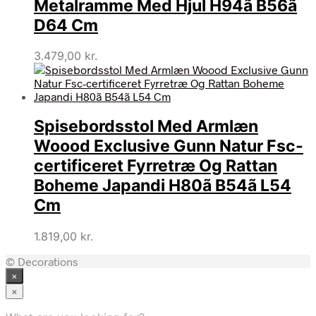
Metalramme Med Hjul H94ã B56ã
D64 Cm
3.479,00
kr.
Spisebordsstol Med Armlæn
Woood Exclusive Gunn Natur Fsc-
certificeret Fyrretræ Og Rattan
Boheme Japandi H80ã B54ã L54
Cm
1.819,00
kr.
© Decorations
×
×