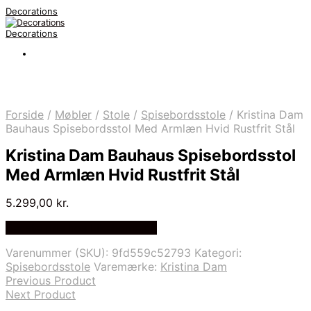
Decorations
Decorations
Forside
/
Møbler
/
Stole
/
Spisebordsstole
/
Kristina Dam
Bauhaus Spisebordsstol Med Armlæn Hvid Rustfrit Stål
Kristina Dam Bauhaus Spisebordsstol
Med Armlæn Hvid Rustfrit Stål
5.299,00
kr.
Bedste pris hos Likehome.dk
Varenummer (SKU):
9fd559c52793
Kategori:
Spisebordsstole
Varemærke:
Kristina Dam
Previous Product
Next Product