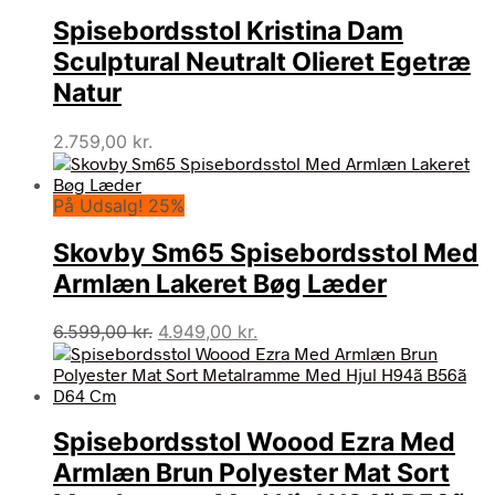
Spisebordsstol Kristina Dam
Sculptural Neutralt Olieret Egetræ
Natur
2.759,00
kr.
På Udsalg! 25%
Skovby Sm65 Spisebordsstol Med
Armlæn Lakeret Bøg Læder
Den
Den
6.599,00
kr.
4.949,00
kr.
oprindelige
aktuelle
pris
pris
var:
er:
6.599,00 kr..
4.949,00 kr..
Spisebordsstol Woood Ezra Med
Armlæn Brun Polyester Mat Sort