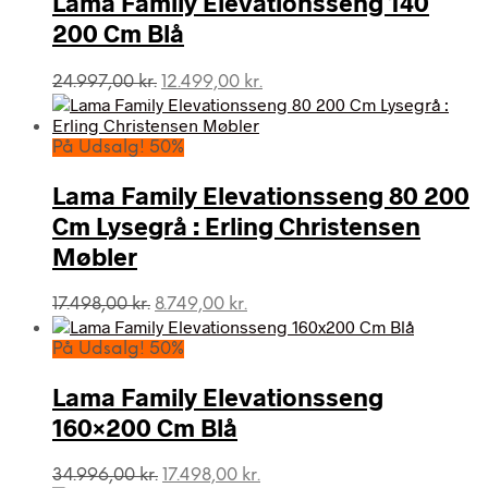
Lama Family Elevationsseng 140
200 Cm Blå
Den
Den
24.997,00
kr.
12.499,00
kr.
oprindelige
aktuelle
pris
pris
var:
er:
På Udsalg! 50%
24.997,00 kr..
12.499,00 kr..
Lama Family Elevationsseng 80 200
Cm Lysegrå : Erling Christensen
Møbler
Den
Den
17.498,00
kr.
8.749,00
kr.
oprindelige
aktuelle
pris
pris
På Udsalg! 50%
var:
er:
17.498,00 kr..
8.749,00 kr..
Lama Family Elevationsseng
160×200 Cm Blå
Den
Den
34.996,00
kr.
17.498,00
kr.