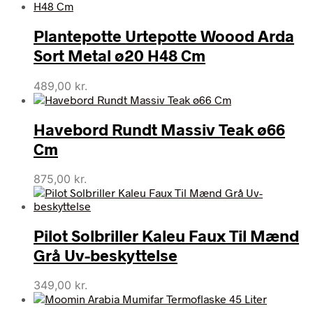
Plantepotte Urtepotte Woood Arda
Sort Metal ø20 H48 Cm
489,00
kr.
Havebord Rundt Massiv Teak ø66
Cm
875,00
kr.
Pilot Solbriller Kaleu Faux Til Mænd
Grå Uv-beskyttelse
349,00
kr.