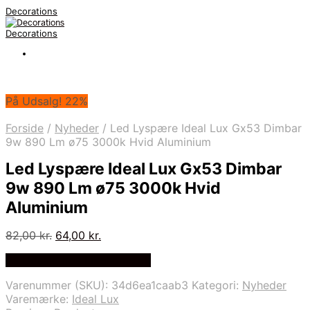
Decorations
Decorations
På Udsalg! 22%
Forside
/
Nyheder
/
Led Lyspære Ideal Lux Gx53 Dimbar
9w 890 Lm ø75 3000k Hvid Aluminium
Led Lyspære Ideal Lux Gx53 Dimbar
9w 890 Lm ø75 3000k Hvid
Aluminium
Den
Den
82,00
kr.
64,00
kr.
oprindelige
aktuelle
På Udsalg hos Likehome.dk
pris
pris
var:
er:
Varenummer (SKU):
34d6ea1caab3
Kategori:
Nyheder
82,00 kr..
64,00 kr..
Varemærke:
Ideal Lux