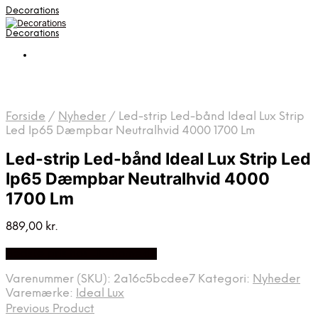
Decorations
Decorations
Forside
/
Nyheder
/
Led-strip Led-bånd Ideal Lux Strip
Led Ip65 Dæmpbar Neutralhvid 4000 1700 Lm
Led-strip Led-bånd Ideal Lux Strip Led
Ip65 Dæmpbar Neutralhvid 4000
1700 Lm
889,00
kr.
Bedste pris hos Likehome.dk
Varenummer (SKU):
2a16c5bcdee7
Kategori:
Nyheder
Varemærke:
Ideal Lux
Previous Product