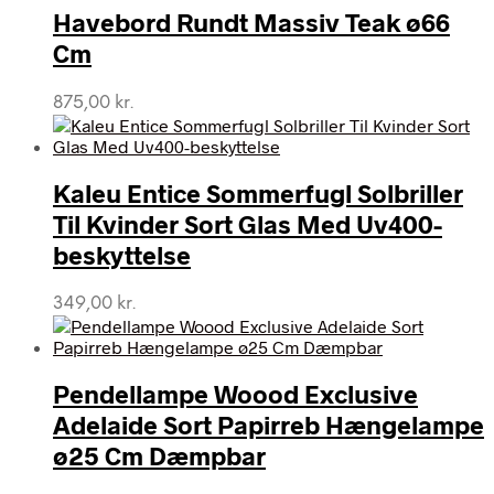
Havebord Rundt Massiv Teak ø66
Cm
875,00
kr.
Kaleu Entice Sommerfugl Solbriller
Til Kvinder Sort Glas Med Uv400-
beskyttelse
349,00
kr.
Pendellampe Woood Exclusive
Adelaide Sort Papirreb Hængelampe
ø25 Cm Dæmpbar