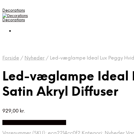
Decorations
Decorations
Forside
/
Nyheder
/
Led-væglampe Ideal Lux Peggy Hvid E
Led-væglampe Ideal L
Satin Akryl Diffuser
929,00
kr.
Bedste pris hos Likehome.dk
Varenummer (SKU):
eca2214cc0f2
Kategori:
Nyheder
Va