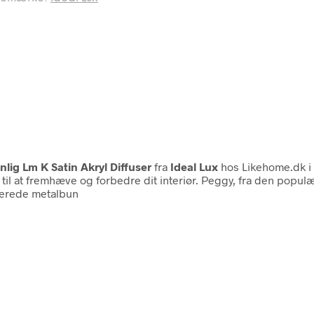
ig Lm K Satin Akryl Diffuser
fra
Ideal Lux
hos Likehome.dk i
il at fremhæve og forbedre dit interiør. Peggy, fra den popul
akerede metalbun