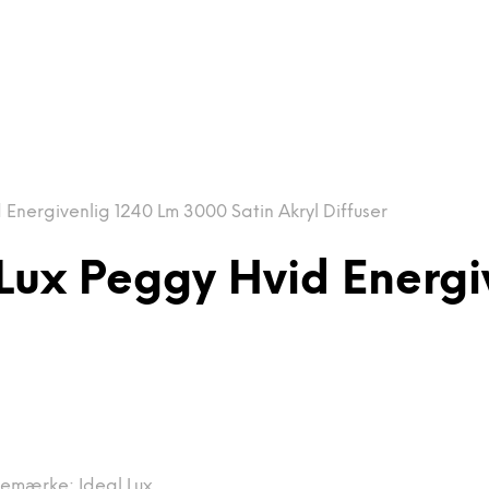
nergivenlig 1240 Lm 3000 Satin Akryl Diffuser
ux Peggy Hvid Energi
remærke:
Ideal Lux