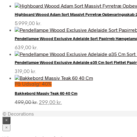
Highboard Woood Adam Sort Massivt Fyrretræ Opbevaringsskab 
5.999,00
kr.
Pendellampe Woood Exclusive Adelaide Sort Papirreb Hængela
639,00
kr.
Pendellampe Woood Exclusive Adelaide ø35 Cm Sort Flettet Papi
319,00
kr.
På Udsalg! 40%
Bakkebord Massiv Teak 60 40 Cm
Den
Den
499,00
kr.
299,00
kr.
oprindelige
aktuelle
© Decorations
pris
pris
var:
er:
×
499,00 kr..
299,00 kr..
×