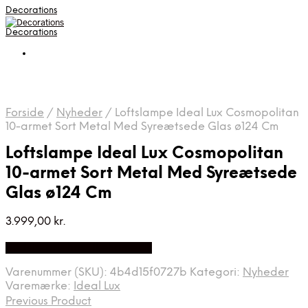
Decorations
Decorations
Forside
/
Nyheder
/
Loftslampe Ideal Lux Cosmopolitan
10-armet Sort Metal Med Syreætsede Glas ø124 Cm
Loftslampe Ideal Lux Cosmopolitan
10-armet Sort Metal Med Syreætsede
Glas ø124 Cm
3.999,00
kr.
Bedste pris hos Likehome.dk
Varenummer (SKU):
4b4d15f0727b
Kategori:
Nyheder
Varemærke:
Ideal Lux
Previous Product