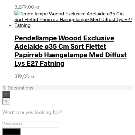
3.279,00
kr.
Pendellampe Woood Exclusive
Adelaide ø35 Cm Sort Flettet
Papirreb Hængelampe Med Diffust
Lys E27 Fatning
319,00
kr.
© Decorations
×
×
What are you looking for?