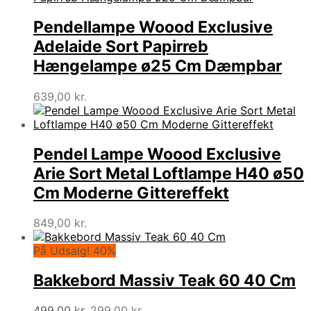
Pendellampe Woood Exclusive
Adelaide Sort Papirreb
Hængelampe ø25 Cm Dæmpbar
639,00
kr.
Pendel Lampe Woood Exclusive
Arie Sort Metal Loftlampe H40 ø50
Cm Moderne Gittereffekt
849,00
kr.
På Udsalg! 40%
Bakkebord Massiv Teak 60 40 Cm
Den
Den
499,00
kr.
299,00
kr.