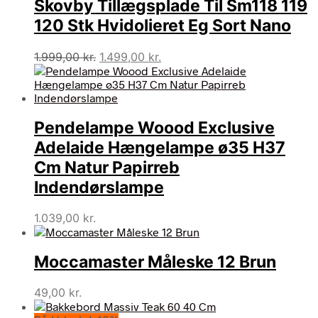
Skovby Tillægsplade Til Sm118 119
120 Stk Hvidolieret Eg Sort Nano
Den
Den
1.999,00
kr.
1.499,00
kr.
oprindelige
aktuelle
pris
pris
var:
er:
1.999,00 kr..
1.499,00 kr..
Pendelampe Woood Exclusive
Adelaide Hængelampe ø35 H37
Cm Natur Papirreb
Indendørslampe
1.039,00
kr.
Moccamaster Måleske 12 Brun
49,00
kr.