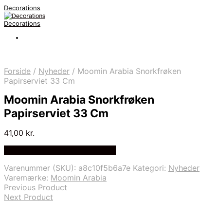
Decorations
Decorations
Forside
/
Nyheder
/
Moomin Arabia Snorkfrøken
Papirserviet 33 Cm
Moomin Arabia Snorkfrøken
Papirserviet 33 Cm
41,00
kr.
Bedste pris hos Kitchenone.dk
Varenummer (SKU):
a8c10f5b6a7e
Kategori:
Nyheder
Varemærke:
Moomin Arabia
Previous Product
Next Product