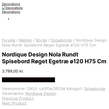
Decorations
Decorations
Forside
/
Møbler
/
Borde
/
Spiseborde
/
Nordique Design
Nola Rundt Spisebord Røget Egetræ ø120 H75 Cm
Nordique Design Nola Rundt
Spisebord Røget Egetræ ø120 H75 Cm
3.799,00
kr.
Bedste pris hos Likehome.dk
Varenummer (SKU):
ca3ffac3920e
Kategori:
Spiseborde
Varemærke:
Nordique Design
Previous Product
Next Product