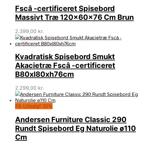
Fscâ -certificeret Spisebord
Massivt Træ 120x60x76 Cm Brun
2.399,00
kr.
Kvadratisk Spisebord Smukt
Akacietræ Fscâ -certificeret
B80xl80xh76cm
2.299,00
kr.
På Udsalg! 30%
Andersen Furniture Classic 290
Rundt Spisebord Eg Naturolie ø110
Cm