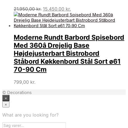
Den
Den
21.950,00
kr.
15.450,00
kr.
oprindelige
aktuelle
pris
pris
var:
er:
21.950,00 kr..
15.450,00 kr..
Moderne Rundt Barbord Spisebord
Med 360â Drejelig Base
Højdejusterbart Bistrobord
Ståbord Køkkenbord Stål Sort ø61
70-90 Cm
799,00
kr.
© Decorations
×
×
What are you looking for?