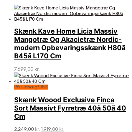
Skænk Kave Home Licia Massiv
Mangotræ Og Akacietræ Nordic-
modern Opbevaringsskænk H80ã
B45ã L170 Cm
7.699,00
kr.
På Udsalg! 15%
Skænk Woood Exclusive Finca
Sort Massivt Fyrretræ 40ã 50ã 40
Cm
Den
Den
2.249,00
kr.
1.919,00
kr.