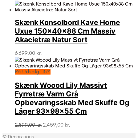
oprindelige
aktuelle
pris
pris
var:
er:
Skænk Konsolbord Kave Home
2.249,00 kr..
1.919,00 kr..
Uxue 150x40x88 Cm Massiv
Akacietræ Natur Sort
6.699,00
kr.
På Udsalg! 15%
Skænk Woood Lily Massivt
Fyrretræ Varm Grå
Opbevaringsskab Med Skuffe Og
Låger 93x98x55 Cm
Den
Den
2.899,00
kr.
2.459,00
kr.
oprindelige
aktuelle
© Decorations
pris
pris