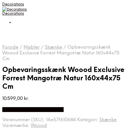
Decorations
Decorations
Forside
/
Møbler
/
Skænke
/
Opbevaringsskænk
Woood Exclusive Forrest Mangotræ Natur 160x44x75
Cm
Opbevaringsskænk Woood Exclusive
Forrest Mangotræ Natur 160x44x75
Cm
10.599,00
kr.
Bedste pris hos Likehome.dk
Varenummer (SKU):
14e57f610684
Kategori:
Skænke
Varemærke:
Woood