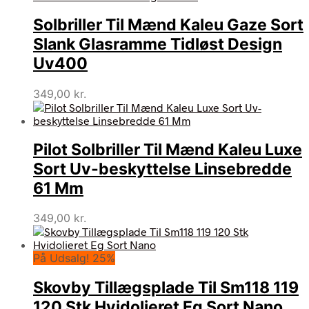
Solbriller Til Mænd Kaleu Gaze Sort
Slank Glasramme Tidløst Design
Uv400
349,00
kr.
Pilot Solbriller Til Mænd Kaleu Luxe
Sort Uv-beskyttelse Linsebredde
61 Mm
349,00
kr.
På Udsalg! 25%
Skovby Tillægsplade Til Sm118 119
120 Stk Hvidolieret Eg Sort Nano