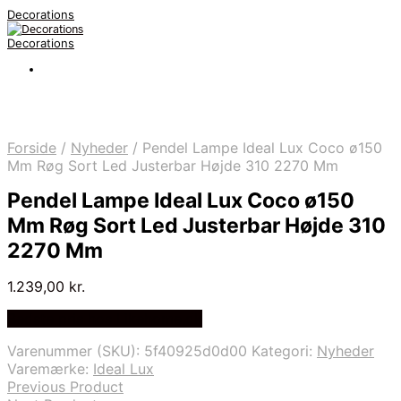
Decorations
Decorations
Forside
/
Nyheder
/
Pendel Lampe Ideal Lux Coco ø150
Mm Røg Sort Led Justerbar Højde 310 2270 Mm
Pendel Lampe Ideal Lux Coco ø150
Mm Røg Sort Led Justerbar Højde 310
2270 Mm
1.239,00
kr.
Bedste pris hos Likehome.dk
Varenummer (SKU):
5f40925d0d00
Kategori:
Nyheder
Varemærke:
Ideal Lux
Previous Product