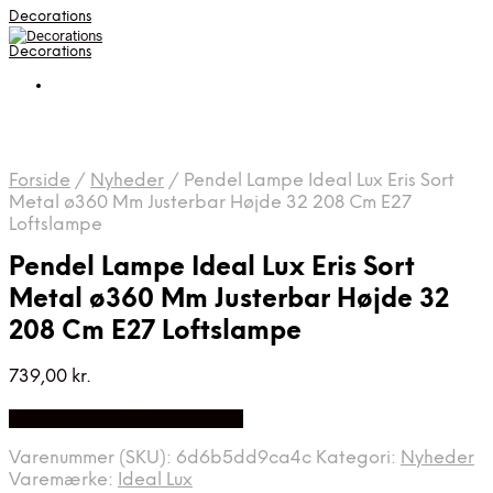
Decorations
Decorations
Forside
/
Nyheder
/
Pendel Lampe Ideal Lux Eris Sort
Metal ø360 Mm Justerbar Højde 32 208 Cm E27
Loftslampe
Pendel Lampe Ideal Lux Eris Sort
Metal ø360 Mm Justerbar Højde 32
208 Cm E27 Loftslampe
739,00
kr.
Bedste pris hos Likehome.dk
Varenummer (SKU):
6d6b5dd9ca4c
Kategori:
Nyheder
Varemærke:
Ideal Lux