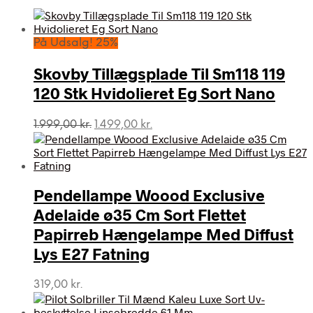
På Udsalg! 25%
Skovby Tillægsplade Til Sm118 119
120 Stk Hvidolieret Eg Sort Nano
Den
Den
1.999,00
kr.
1.499,00
kr.
oprindelige
aktuelle
pris
pris
var:
er:
1.999,00 kr..
1.499,00 kr..
Pendellampe Woood Exclusive
Adelaide ø35 Cm Sort Flettet
Papirreb Hængelampe Med Diffust
Lys E27 Fatning
319,00
kr.