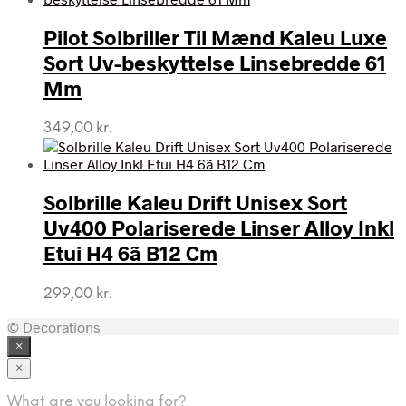
Pilot Solbriller Til Mænd Kaleu Luxe
Sort Uv-beskyttelse Linsebredde 61
Mm
349,00
kr.
Solbrille Kaleu Drift Unisex Sort
Uv400 Polariserede Linser Alloy Inkl
Etui H4 6ã B12 Cm
299,00
kr.
© Decorations
×
×
What are you looking for?