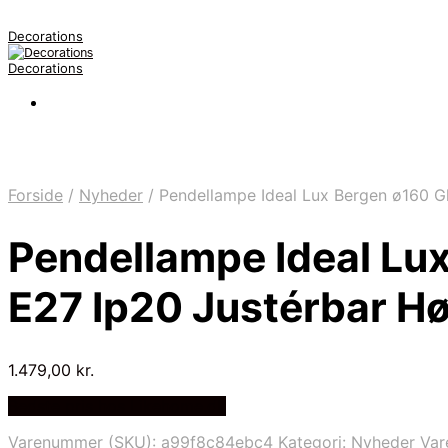
Decorations
Decorations
Forside
/
Nyheder
/
Pendellampe Ideal Lux Bergen ø160 Gl
Pendellampe Ideal Lux
E27 Ip20 Justérbar H
1.479,00
kr.
Bedste pris hos Likehome.dk
Varenummer (SKU):
a99f8c84ebc4
Kategori:
Nyheder
Va