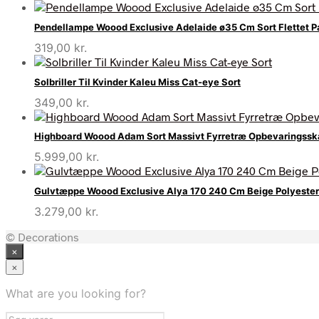
Pendellampe Woood Exclusive Adelaide ø35 Cm Sort Flettet P
319,00
kr.
Solbriller Til Kvinder Kaleu Miss Cat-eye Sort
349,00
kr.
Highboard Woood Adam Sort Massivt Fyrretræ Opbevaringss
5.999,00
kr.
Gulvtæppe Woood Exclusive Alya 170 240 Cm Beige Polyester
3.279,00
kr.
© Decorations
×
×
What are you looking for?