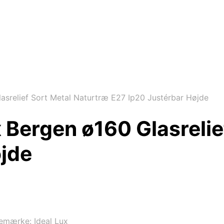
asrelief Sort Metal Naturtræ E27 Ip20 Justérbar Højde
 Bergen ø160 Glasrelie
øjde
remærke:
Ideal Lux