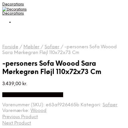
Decorations
Decorations
Forside
/
Møbler
/
Sofaer
/
-personers Sofa Woood
Sara Mørkegrøn Fløjl 110x72x73 Cm
-personers Sofa Woood Sara
Mørkegrøn Fløjl 110x72x73 Cm
3.439,00
kr.
Bedste pris hos Likehome.dk
Varenummer (SKU):
e63af926465b
Kategori:
Sofaer
Varemærke:
Woood
Previous Product
Next Product