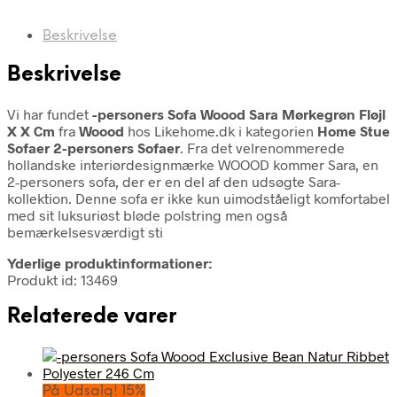
Beskrivelse
Beskrivelse
Vi har fundet
-personers Sofa Woood Sara Mørkegrøn Fløjl
X X Cm
fra
Woood
hos Likehome.dk i kategorien
Home Stue
Sofaer 2-personers Sofaer
. Fra det velrenommerede
hollandske interiørdesignmærke WOOOD kommer Sara, en
2-personers sofa, der er en del af den udsøgte Sara-
kollektion. Denne sofa er ikke kun uimodståeligt komfortabel
med sit luksuriøst bløde polstring men også
bemærkelsesværdigt sti
Yderlige produktinformationer:
Produkt id: 13469
Relaterede varer
På Udsalg! 15%