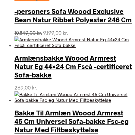
-personers Sofa Woood Exclusive
Bean Natur Ribbet Polyester 246 Cm
Den
Den
10.849,00
kr.
9.199,00
kr.
oprindelige
aktuelle
pris
pris
var:
er:
Armlænsbakke Woood Armrest
10.849,00 kr..
9.199,00 kr..
Natur Eg 44×24 Cm Fscâ -certificeret
Sofa-bakke
269,00
kr.
Bakke Til Armlæn Woood Armrest
45 Cm Universel Sofa-bakke Fsc-eg
Natur Med Filtbeskyttelse