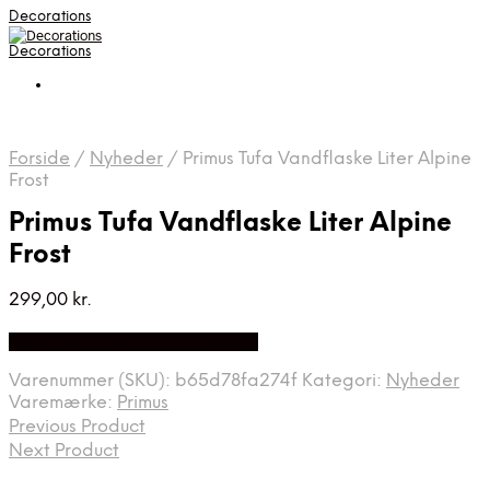
Decorations
Decorations
Forside
/
Nyheder
/
Primus Tufa Vandflaske Liter Alpine
Frost
Primus Tufa Vandflaske Liter Alpine
Frost
299,00
kr.
Bedste pris hos Kitchenone.dk
Varenummer (SKU):
b65d78fa274f
Kategori:
Nyheder
Varemærke:
Primus
Previous Product
Next Product