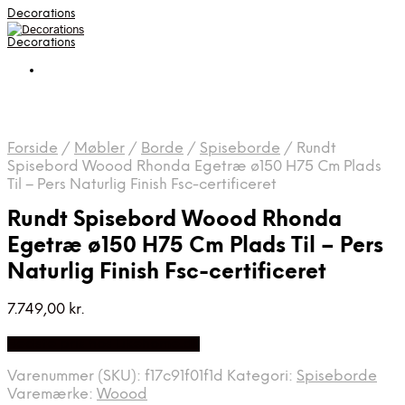
Decorations
Decorations
Forside
/
Møbler
/
Borde
/
Spiseborde
/
Rundt
Spisebord Woood Rhonda Egetræ ø150 H75 Cm Plads
Til – Pers Naturlig Finish Fsc-certificeret
Rundt Spisebord Woood Rhonda
Egetræ ø150 H75 Cm Plads Til – Pers
Naturlig Finish Fsc-certificeret
7.749,00
kr.
Bedste pris hos Likehome.dk
Varenummer (SKU):
f17c91f01f1d
Kategori:
Spiseborde
Varemærke:
Woood