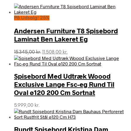
På Udsalg! 25%
Andersen Furniture T8 Spisebord
Laminat Ben Lakeret Eg
Den
Den
15.345,00
kr.
11.508,00
kr.
oprindelige
aktuelle
pris
pris
var:
er:
Spisebord Med Udtræk Woood
15.345,00 kr..
11.508,00 kr..
Exclusive Lange Fsc-eg Rund Til
Oval ø120 200 Cm Sortnat
5.999,00
kr.
Rundt Spisebord Kristina Dam