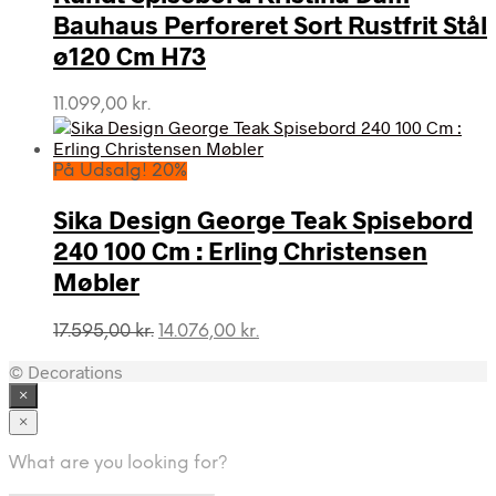
Bauhaus Perforeret Sort Rustfrit Stål
ø120 Cm H73
11.099,00
kr.
På Udsalg! 20%
Sika Design George Teak Spisebord
240 100 Cm : Erling Christensen
Møbler
Den
Den
17.595,00
kr.
14.076,00
kr.
oprindelige
aktuelle
© Decorations
pris
pris
var:
er:
×
17.595,00 kr..
14.076,00 kr..
×
What are you looking for?