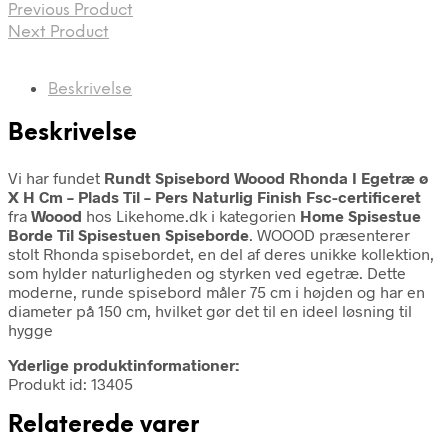
Previous Product
Next Product
Beskrivelse
Beskrivelse
Vi har fundet
Rundt Spisebord Woood Rhonda I Egetræ ø
X H Cm – Plads Til – Pers Naturlig Finish Fsc-certificeret
fra
Woood
hos Likehome.dk i kategorien
Home Spisestue
Borde Til Spisestuen Spiseborde
. WOOOD præsenterer
stolt Rhonda spisebordet, en del af deres unikke kollektion,
som hylder naturligheden og styrken ved egetræ. Dette
moderne, runde spisebord måler 75 cm i højden og har en
diameter på 150 cm, hvilket gør det til en ideel løsning til
hygge
Yderlige produktinformationer:
Produkt id: 13405
Relaterede varer