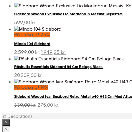
Sidebord Woood Exclusive Lio Mørkebrun Massivt Kejsertræ
599,00
kr.
På Udsalg! 25%
Mindo 104 Sidebord
Den
Den
2.599,00
kr.
1.949,25
kr.
oprindelige
aktuelle
pris
pris
Röshults Essentials Sidebord 94 Cm Beluga Black
var:
er:
2.599,00 kr..
1.949,25 kr..
20.209,00
kr.
På Udsalg! 19%
Sidebord Woood Ivar Småbord Retro Metal ø40 H43 Cm Med Aftag
Den
Den
339,00
kr.
275,00
kr.
oprindelige
aktuelle
© Decorations
pris
pris
var:
er:
×
339,00 kr..
275,00 kr..
×