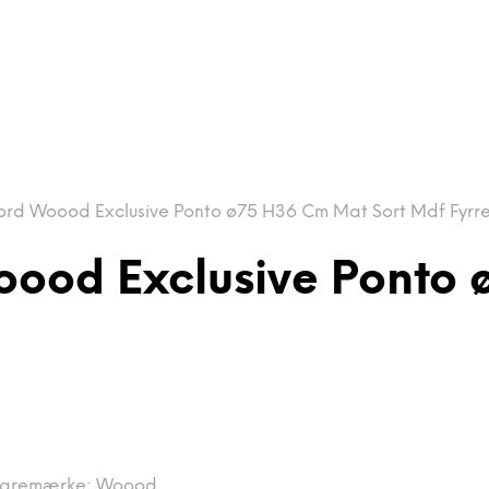
rd Woood Exclusive Ponto ø75 H36 Cm Mat Sort Mdf Fyrr
oood Exclusive Ponto 
aremærke:
Woood