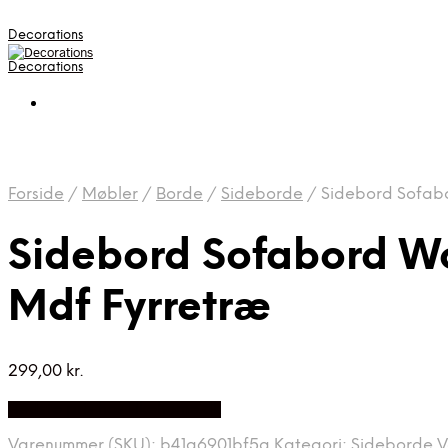
Decorations
Decorations
Forside
/
Møbler
/
Borde
/
Sideborde
/
Sidebord Sofabo
Sidebord Sofabord W
Mdf Fyrretræ
299,00
kr.
Bedste pris hos Likehome.dk
Varenummer (SKU):
b41a6901bf5a
Kategori:
Sideborde
V