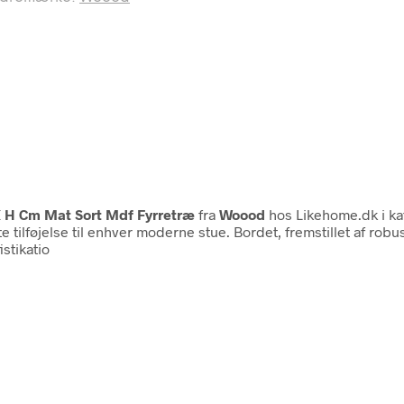
 H Cm Mat Sort Mdf Fyrretræ
fra
Woood
hos Likehome.dk i k
tilføjelse til enhver moderne stue. Bordet, fremstillet af rob
stikatio