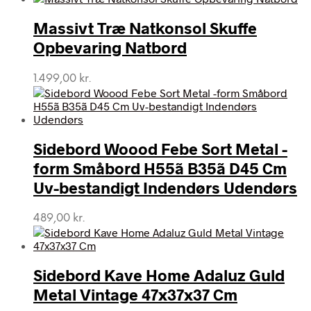
Massivt Træ Natkonsol Skuffe
Opbevaring Natbord
1.499,00
kr.
Sidebord Woood Febe Sort Metal -
form Småbord H55ã B35ã D45 Cm
Uv-bestandigt Indendørs Udendørs
489,00
kr.
Sidebord Kave Home Adaluz Guld
Metal Vintage 47x37x37 Cm