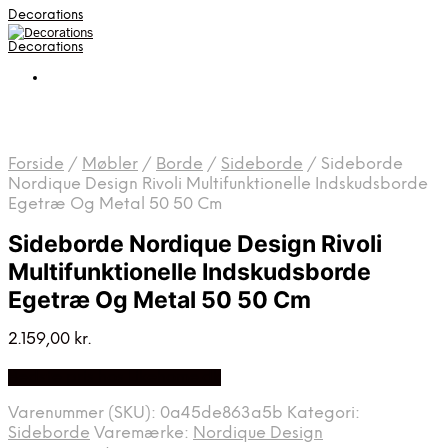
Decorations
Decorations
Forside
/
Møbler
/
Borde
/
Sideborde
/
Sideborde
Nordique Design Rivoli Multifunktionelle Indskudsborde
Egetræ Og Metal 50 50 Cm
Sideborde Nordique Design Rivoli
Multifunktionelle Indskudsborde
Egetræ Og Metal 50 50 Cm
2.159,00
kr.
Bedste pris hos Likehome.dk
Varenummer (SKU):
0a45de863a5b
Kategori:
Sideborde
Varemærke:
Nordique Design