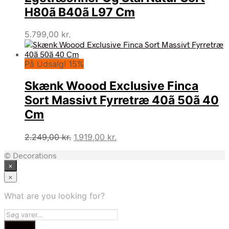
H80ã B40ã L97 Cm
5.799,00
kr.
På Udsalg! 15%
Skænk Woood Exclusive Finca
Sort Massivt Fyrretræ 40ã 50ã 40
Cm
Den
Den
2.249,00
kr.
1.919,00
kr.
oprindelige
aktuelle
© Decorations
pris
pris
×
var:
er:
2.249,00 kr..
1.919,00 kr..
×
What are you looking for?