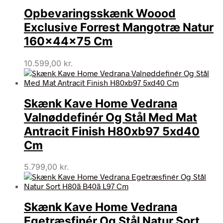
Opbevaringsskænk Woood
Exclusive Forrest Mangotræ Natur
160x44x75 Cm
10.599,00
kr.
Skænk Kave Home Vedrana
Valnøddefinér Og Stål Med Mat
Antracit Finish H80xb97 5xd40
Cm
5.799,00
kr.
Skænk Kave Home Vedrana
Egetræsfinér Og Stål Natur Sort