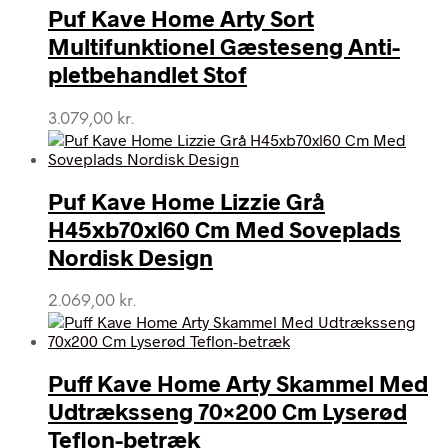
Puf Kave Home Arty Sort
Multifunktionel Gæsteseng Anti-
pletbehandlet Stof
3.079,00
kr.
Puf Kave Home Lizzie Grå
H45xb70xl60 Cm Med Soveplads
Nordisk Design
2.069,00
kr.
Puff Kave Home Arty Skammel Med
Udtræksseng 70×200 Cm Lyserød
Teflon-betræk