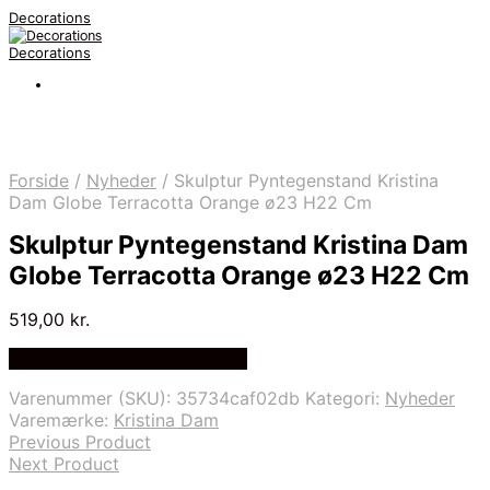
Decorations
Decorations
Forside
/
Nyheder
/
Skulptur Pyntegenstand Kristina
Dam Globe Terracotta Orange ø23 H22 Cm
Skulptur Pyntegenstand Kristina Dam
Globe Terracotta Orange ø23 H22 Cm
519,00
kr.
Bedste pris hos Likehome.dk
Varenummer (SKU):
35734caf02db
Kategori:
Nyheder
Varemærke:
Kristina Dam
Previous Product
Next Product