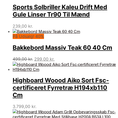
Sports Solbriller Kaleu Drift Med
Gule Linser Tr90 Til Mænd
239,00
kr.
På Udsalg! 40%
Bakkebord Massiv Teak 60 40 Cm
Den
Den
499,00
kr.
299,00
kr.
oprindelige
aktuelle
pris
pris
var:
er:
Highboard Woood Aiko Sort Fsc-
499,00 kr..
299,00 kr..
certificeret Fyrretræ H194xb110
Cm
3.799,00
kr.