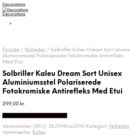
Decorations
Decorations
Forside
/
Nyheder
/
Solbriller Kaleu Dream Sort Unisex
Aluminiumsstel Polariserede Fotokromiske Antirefleks
Med Etui
Solbriller Kaleu Dream Sort Unisex
Aluminiumsstel Polariserede
Fotokromiske Antirefleks Med Etui
299,00
kr.
Bedste pris hos Likehome.dk
Varenummer (SKU):
2b2914bad390
Kategori:
Nyheder
Varemærke:
Kaleu