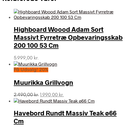
Highboard Woood Adam Sort
Massivt Fyrretræ Opbevaringsskab
200 100 53 Cm
5.999,00
kr.
På Udsalg! 20%
Muurikka Grillvogn
Den
Den
2.490,00
kr.
1.990,00
kr.
oprindelige
aktuelle
pris
pris
var:
er:
Havebord Rundt Massiv Teak ø66
2.490,00 kr..
1.990,00 kr..
Cm