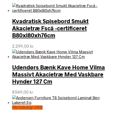
Kvadratisk Spisebord Smukt
Akacietræ Fscâ -certificeret
B80xl80xh76cm
2.299,00
kr.
Udendørs Bænk Kave Home Vilma
Massivt Akacietræ Med Vaskbare
Hynder 127 Cm
8.549,00
kr.
På Udsalg! 25%