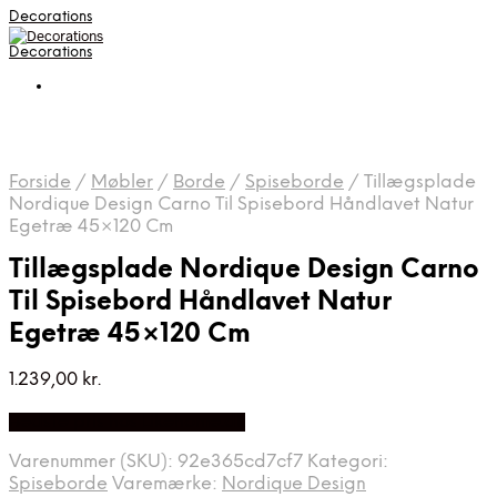
Decorations
Decorations
Forside
/
Møbler
/
Borde
/
Spiseborde
/
Tillægsplade
Nordique Design Carno Til Spisebord Håndlavet Natur
Egetræ 45×120 Cm
Tillægsplade Nordique Design Carno
Til Spisebord Håndlavet Natur
Egetræ 45×120 Cm
1.239,00
kr.
Bedste pris hos Likehome.dk
Varenummer (SKU):
92e365cd7cf7
Kategori:
Spiseborde
Varemærke:
Nordique Design