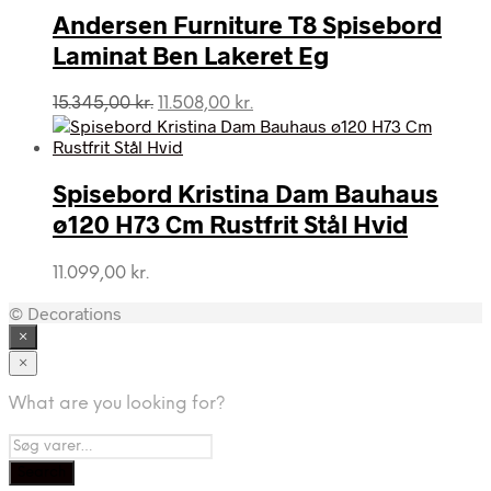
Andersen Furniture T8 Spisebord
Laminat Ben Lakeret Eg
Den
Den
15.345,00
kr.
11.508,00
kr.
oprindelige
aktuelle
pris
pris
var:
er:
Spisebord Kristina Dam Bauhaus
15.345,00 kr..
11.508,00 kr..
ø120 H73 Cm Rustfrit Stål Hvid
11.099,00
kr.
© Decorations
×
×
What are you looking for?