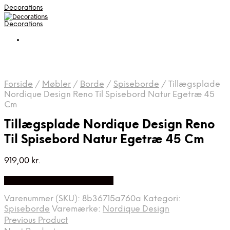
Decorations
Decorations
Forside
/
Møbler
/
Borde
/
Spiseborde
/
Tillægsplade
Nordique Design Reno Til Spisebord Natur Egetræ 45
Cm
Tillægsplade Nordique Design Reno
Til Spisebord Natur Egetræ 45 Cm
919,00
kr.
Bedste pris hos Likehome.dk
Varenummer (SKU):
8b36715a760a
Kategori:
Spiseborde
Varemærke:
Nordique Design
Previous Product