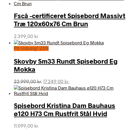
Fscâ -certificeret Spisebord Massivt
Træ 120x60x76 Cm Brun
2.399,00
kr.
På Udsalg! 25%
Skovby Sm33 Rundt Spisebord Eg
Mokka
Den
Den
22.999,00
kr.
17.249,00
kr.
oprindelige
aktuelle
pris
pris
var:
er:
Spisebord Kristina Dam Bauhaus
22.999,00 kr..
17.249,00 kr..
ø120 H73 Cm Rustfrit Stål Hvid
11.099,00
kr.