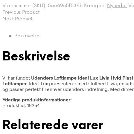
var:
er:
Varenummer (SKU):
5ae69c5f539b
Kategori:
Nyheder
V
679,00 kr..
565,00 kr..
Previous Product
Next Product
Beskrivelse
Beskrivelse
Vi har fundet
Udendørs Loftlampe Ideal Lux Livia Hvid Plas
Loftlamper
. Ideal Lux præsenterer med stolthed Livia, en ud
og passer perfekt til enhver udendørs indretning. Med dime
Yderlige produktinformationer:
Produkt id: 19254
Relaterede varer