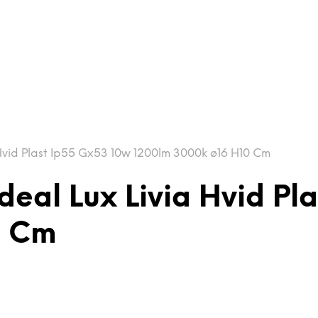
Hvid Plast Ip55 Gx53 10w 1200lm 3000k ø16 H10 Cm
eal Lux Livia Hvid Pl
0 Cm