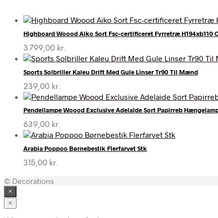
Highboard Woood Aiko Sort Fsc-certificeret Fyrretræ H194xb110
3.799,00
kr.
Sports Solbriller Kaleu Drift Med Gule Linser Tr90 Til Mænd
239,00
kr.
Pendellampe Woood Exclusive Adelaide Sort Papirreb Hængela
639,00
kr.
Arabia Poppoo Børnebestik Flerfarvet Stk
315,00
kr.
© Decorations
×
×