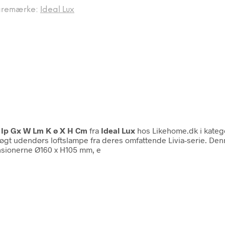
aremærke:
Ideal Lux
t Ip Gx W Lm K ø X H Cm
fra
Ideal Lux
hos Likehome.dk i kate
søgt udendørs loftslampe fra deres omfattende Livia-serie. Denn
nsionerne Ø160 x H105 mm, e