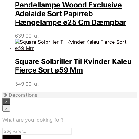
Pendellampe Woood Exclusive
Adelaide Sort Papirreb
Hængelampe ø25 Cm Dæmpbar
639,00
kr.
Square Solbriller Til Kvinder Kaleu
Fierce Sort ø59 Mm
349,00
kr.
© Decorations
×
×
What are you looking for?