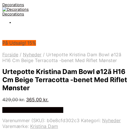
Decorations
Decorations
På Udsalg! 15%
Forside
/
Nyheder
/
Urtepotte Kristina Dam Bowl ø12ã
H16 Cm Beige Terracotta -benet Med Riflet Mønster
Urtepotte Kristina Dam Bowl ø12ã H16
Cm Beige Terracotta -benet Med Riflet
Mønster
Den
Den
429,00
kr.
365,00
kr.
oprindelige
aktuelle
På Udsalg hos Likehome.dk
pris
pris
var:
er:
Varenummer (SKU):
b0e8cfd302c3
Kategori:
Nyheder
429,00 kr..
365,00 kr..
Varemærke:
Kristina Dam