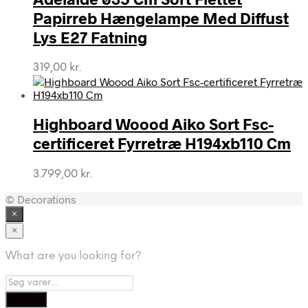
Papirreb Hængelampe Med Diffust
Lys E27 Fatning
319,00
kr.
Highboard Woood Aiko Sort Fsc-
certificeret Fyrretræ H194xb110 Cm
3.799,00
kr.
© Decorations
×
×
What are you looking for?