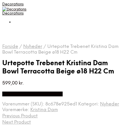
Decorations
Decorations
Forside
/
Nyheder
/
Urtepotte Trebenet Kristina Dam
Bowl Terracotta Beige ø18 H22 Cm
Urtepotte Trebenet Kristina Dam
Bowl Terracotta Beige ø18 H22 Cm
599,00
kr.
Bedste pris hos Likehome.dk
Varenummer (SKU):
8c678e925ed1
Kategori:
Nyheder
Varemærke:
Kristina Dam
Previous Product
Next Product