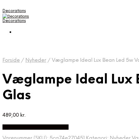
Decorations
Decorations
Forside
/
Nyheder
/
Væglampe Ideal Lux Bean Led 5w Va
Væglampe Ideal Lux 
Glas
489,00
kr.
Bedste pris hos Likehome.dk
Varenummer (SKU):
5ca74e270451
Kategori:
Nyheder
Va