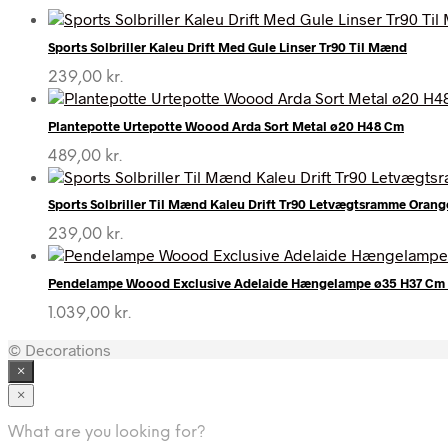
Sports Solbriller Kaleu Drift Med Gule Linser Tr90 Til Mænd
239,00
kr.
Plantepotte Urtepotte Woood Arda Sort Metal ø20 H48 Cm
489,00
kr.
Sports Solbriller Til Mænd Kaleu Drift Tr90 Letvægtsramme Oran
239,00
kr.
Pendelampe Woood Exclusive Adelaide Hængelampe ø35 H37 Cm 
1.039,00
kr.
© Decorations
×
×
What are you looking for?