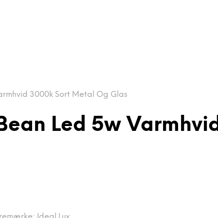
rmhvid 3000k Sort Metal Og Glas
Bean Led 5w Varmhvid
remærke:
Ideal Lux