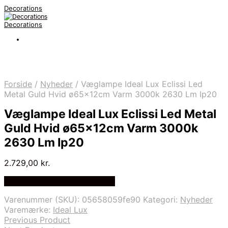
Decorations
Decorations
Forside
/
Nyheder
/
Væglampe Ideal Lux Eclissi Led
Metal Guld Hvid ø65x12cm Varm 3000k 2630 Lm Ip20
Væglampe Ideal Lux Eclissi Led Metal
Guld Hvid ø65x12cm Varm 3000k
2630 Lm Ip20
2.729,00
kr.
Bedste pris hos Likehome.dk
Varenummer (SKU):
05658059fe90
Kategori:
Nyheder
Varemærke:
Ideal Lux
Previous Product