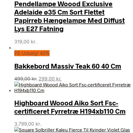
Pendellampe Woood Exclusive
Adelaide ø35 Cm Sort Flettet
Papirreb Hængelampe Med Diffust
Lys E27 Fatning
319,00
kr.
På Udsalg! 40%
Bakkebord Massiv Teak 60 40 Cm
Den
Den
499,00
kr.
299,00
kr.
oprindelige
aktuelle
pris
pris
var:
er:
Highboard Woood Aiko Sort Fsc-
499,00 kr..
299,00 kr..
certificeret Fyrretræ H194xb110 Cm
3.799,00
kr.