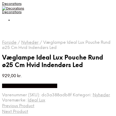
Decorations
Decorations
Forside
/
Nyheder
/
Væglampe Ideal Lux Pouche Rund
ø25 Cm Hvid Indendørs Led
Væglampe Ideal Lux Pouche Rund
ø25 Cm Hvid Indendørs Led
929,00
kr.
Bedste pris hos Likehome.dk
Varenummer (SKU):
dc3a388adb8f
Kategori:
Nyheder
Varemærke:
Ideal Lux
Previous Product
Next Product