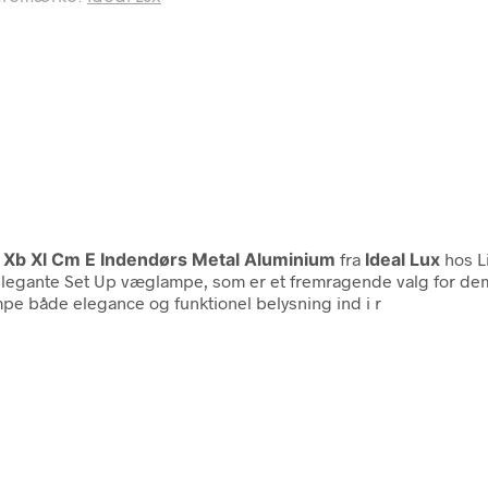
 Xb Xl Cm E Indendørs Metal Aluminium
fra
Ideal Lux
hos L
legante Set Up væglampe, som er et fremragende valg for dem, d
e både elegance og funktionel belysning ind i r