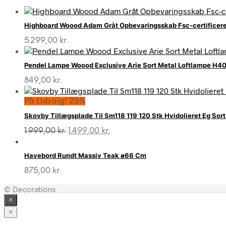
Highboard Woood Adam Gråt Opbevaringsskab Fsc-certificer
5.299,00
kr.
Pendel Lampe Woood Exclusive Arie Sort Metal Loftlampe H40
849,00
kr.
På Udsalg! 25%
Skovby Tillægsplade Til Sm118 119 120 Stk Hvidolieret Eg Sor
Den
Den
1.999,00
kr.
1.499,00
kr.
oprindelige
aktuelle
pris
pris
Havebord Rundt Massiv Teak ø66 Cm
var:
er:
1.999,00 kr..
1.499,00 kr..
875,00
kr.
© Decorations
×
×