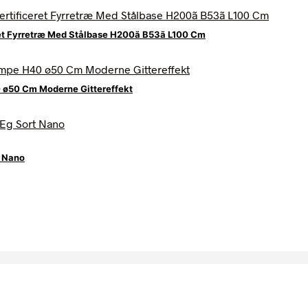
et Fyrretræ Med Stålbase H200ã B53ã L100 Cm
 ø50 Cm Moderne Gittereffekt
t Nano