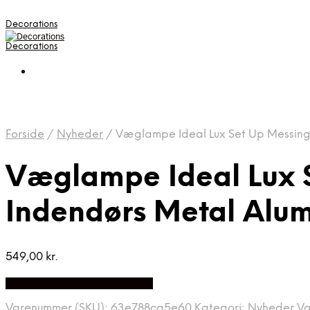
Decorations
Decorations
Forside
/
Nyheder
/
Væglampe Ideal Lux Set Up Messingf
Væglampe Ideal Lux S
Indendørs Metal Alu
549,00
kr.
Bedste pris hos Likehome.dk
Varenummer (SKU):
63e788ca5e60
Kategori:
Nyheder
V