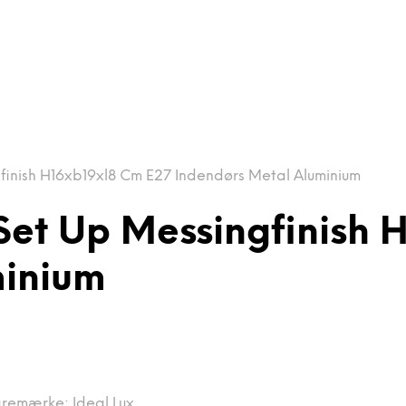
inish H16xb19xl8 Cm E27 Indendørs Metal Aluminium
et Up Messingfinish 
minium
aremærke:
Ideal Lux