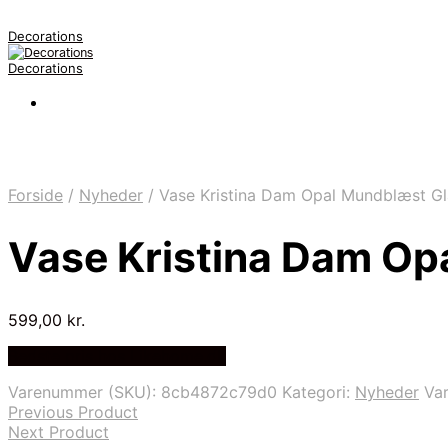
Decorations
Decorations
Forside
/
Nyheder
/
Vase Kristina Dam Opal Mundblæst G
Vase Kristina Dam Op
599,00
kr.
Bedste pris hos Likehome.dk
Varenummer (SKU):
8cb4872c79d0
Kategori:
Nyheder
Va
Previous Product
Next Product