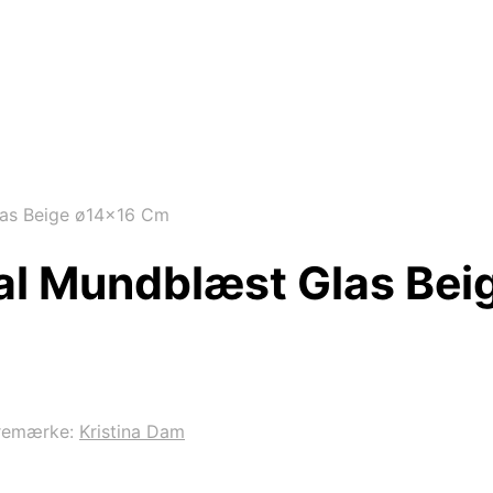
las Beige ø14×16 Cm
al Mundblæst Glas Be
remærke:
Kristina Dam