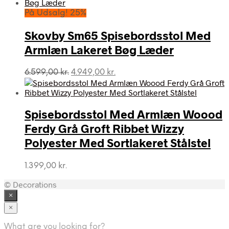
På Udsalg! 25%
Skovby Sm65 Spisebordsstol Med
Armlæn Lakeret Bøg Læder
Den
Den
6.599,00
kr.
4.949,00
kr.
oprindelige
aktuelle
pris
pris
var:
er:
Spisebordsstol Med Armlæn Woood
6.599,00 kr..
4.949,00 kr..
Ferdy Grå Groft Ribbet Wizzy
Polyester Med Sortlakeret Stålstel
1.399,00
kr.
© Decorations
×
×
What are you looking for?