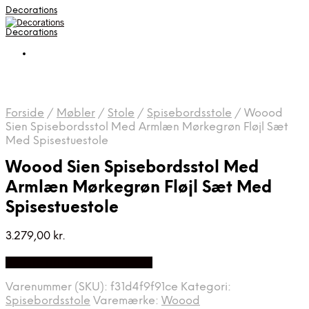
Decorations
Decorations
Forside
/
Møbler
/
Stole
/
Spisebordsstole
/
Woood
Sien Spisebordsstol Med Armlæn Mørkegrøn Fløjl Sæt
Med Spisestuestole
Woood Sien Spisebordsstol Med
Armlæn Mørkegrøn Fløjl Sæt Med
Spisestuestole
3.279,00
kr.
Bedste pris hos Likehome.dk
Varenummer (SKU):
f31d4f9f91ce
Kategori:
Spisebordsstole
Varemærke:
Woood