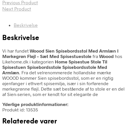
Previous Product
Next Product
Beskrivelse
Beskrivelse
Vi har fundet
Woood Sien Spisebordsstol Med Armlæn I
Mørkegrøn Fløjl – Sæt Med Spisestuestole
fra
Woood
hos
Likehome.dk i kategorien
Home Spisestue Stole Til
Spisestuen Spisebordsstole Spisebordsstole Med
Armlæn
. Fra det velrenommerede hollandske mærke
WOOOD kommer Sien spisebordsstol, som er en rigtig
øjenfanger i ethvert spisemiljø, især i sin forførende
mørkegrønne fløjl. Dette sæt bestående af to stole er en del
af Sien-serien, som er kendt for sit elegante de
Yderlige produktinformationer:
Produkt id: 13535
Relaterede varer