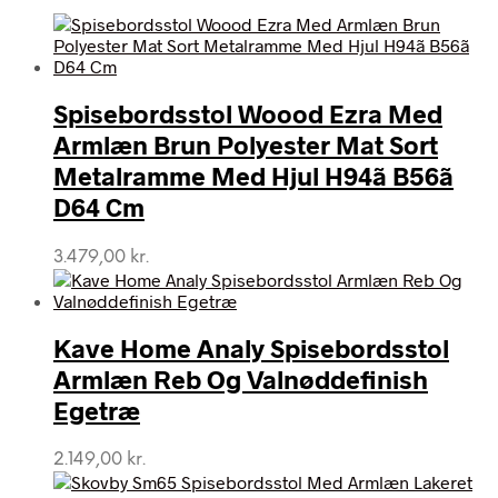
Spisebordsstol Woood Ezra Med
Armlæn Brun Polyester Mat Sort
Metalramme Med Hjul H94ã B56ã
D64 Cm
3.479,00
kr.
Kave Home Analy Spisebordsstol
Armlæn Reb Og Valnøddefinish
Egetræ
2.149,00
kr.