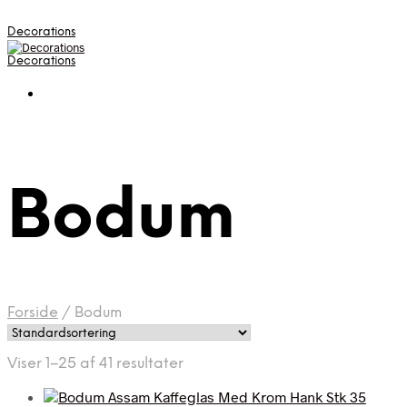
Decorations
Decorations
Bodum
Forside
/
Bodum
Viser 1–25 af 41 resultater