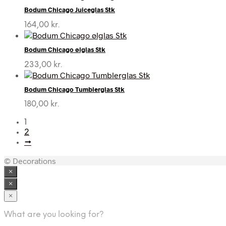
Bodum Chicago Juiceglas Stk
164,00
kr.
Bodum Chicago ølglas Stk
233,00
kr.
Bodum Chicago Tumblerglas Stk
180,00
kr.
1
2
→
© Decorations
×
×
×
What are you looking for?