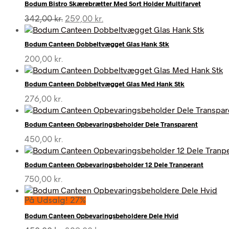
Bodum Bistro Skærebrætter Med Sort Holder Multifarvet
Den
Den
342,00
kr.
259,00
kr.
oprindelige
aktuelle
pris
pris
Bodum Canteen Dobbeltvægget Glas Hank Stk
var:
er:
342,00 kr..
259,00 kr..
200,00
kr.
Bodum Canteen Dobbeltvægget Glas Med Hank Stk
276,00
kr.
Bodum Canteen Opbevaringsbeholder Dele Transparent
450,00
kr.
Bodum Canteen Opbevaringsbeholder 12 Dele Tranperant
750,00
kr.
På Udsalg! 27%
Bodum Canteen Opbevaringsbeholdere Dele Hvid