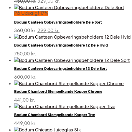
Den
Den
450,00
kr.
329,00
kr.
oprindelige
aktuelle
pris
pris
På Udsalg! 17%
var:
er:
Bodum Canteen Opbevaringsbeholdere Dele Sort
450,00 kr..
329,00 kr..
Den
Den
360,00
kr.
299,00
kr.
oprindelige
aktuelle
pris
pris
Bodum Canteen Opbevaringsbeholdere 12 Dele Hvid
var:
er:
360,00 kr..
299,00 kr..
750,00
kr.
Bodum Canteen Opbevaringsbeholdere 12 Dele Sort
600,00
kr.
Bodum Chambord Stempelkande Kopper Chrome
441,00
kr.
Bodum Chambord Stempelkande Kopper Træ
449,00
kr.