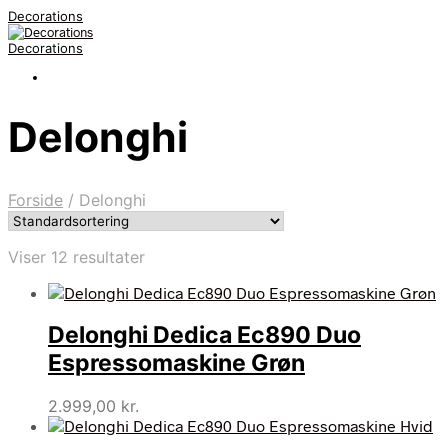
Decorations
Decorations
Delonghi
Forside
/
Delonghi
Viser 12 resultater
Delonghi Dedica Ec890 Duo
Espressomaskine Grøn
2.999,00
kr.