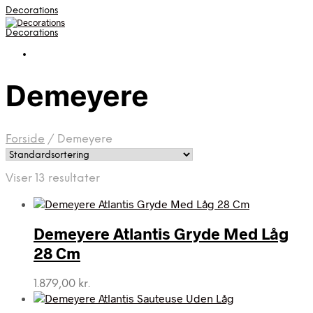
Decorations
Decorations
Demeyere
Forside
/
Demeyere
Viser 13 resultater
Demeyere Atlantis Gryde Med Låg
28 Cm
1.879,00
kr.