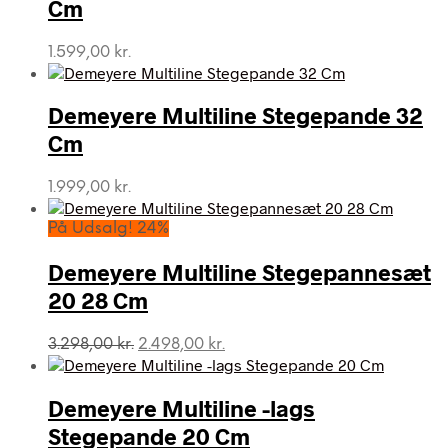
Cm
1.599,00
kr.
Demeyere Multiline Stegepande 32
Cm
1.999,00
kr.
På Udsalg! 24%
Demeyere Multiline Stegepannesæt
20 28 Cm
Den
Den
3.298,00
kr.
2.498,00
kr.
oprindelige
aktuelle
pris
pris
var:
er:
Demeyere Multiline -lags
3.298,00 kr..
2.498,00 kr..
Stegepande 20 Cm