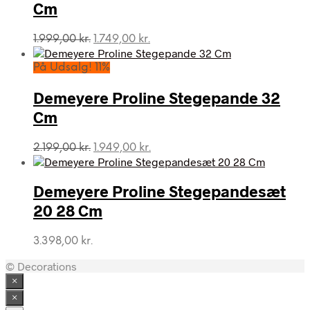
Cm
Den
Den
1.999,00
kr.
1.749,00
kr.
oprindelige
aktuelle
pris
pris
På Udsalg! 11%
var:
er:
1.999,00 kr..
1.749,00 kr..
Demeyere Proline Stegepande 32
Cm
Den
Den
2.199,00
kr.
1.949,00
kr.
oprindelige
aktuelle
pris
pris
var:
er:
Demeyere Proline Stegepandesæt
2.199,00 kr..
1.949,00 kr..
20 28 Cm
3.398,00
kr.
© Decorations
×
×