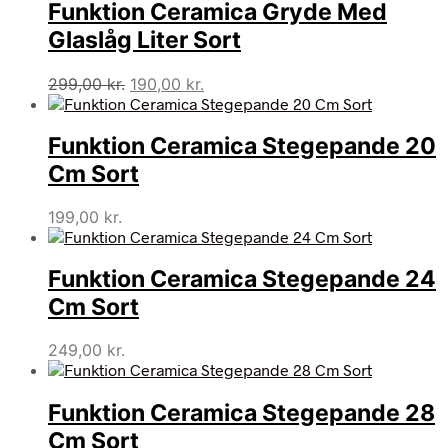
Funktion Ceramica Gryde Med
Glaslåg Liter Sort
Den
Den
299,00
kr.
190,00
kr.
oprindelige
aktuelle
pris
pris
Funktion Ceramica Stegepande 20
var:
er:
299,00 kr..
190,00 kr..
Cm Sort
199,00
kr.
Funktion Ceramica Stegepande 24
Cm Sort
249,00
kr.
Funktion Ceramica Stegepande 28
Cm Sort