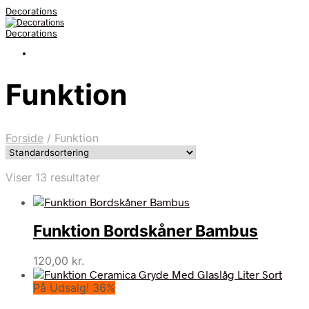
Decorations
Decorations
Funktion
Forside
/
Funktion
Viser 13 resultater
Funktion Bordskåner Bambus
120,00
kr.
På Udsalg! 36%