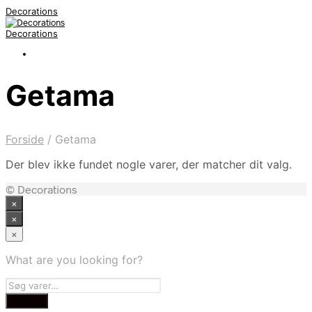
Decorations
Decorations
Getama
Forside
/
Getama
Der blev ikke fundet nogle varer, der matcher dit valg.
© Decorations
×
×
×
What are you looking for?