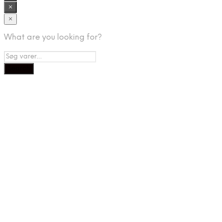
×
×
What are you looking for?