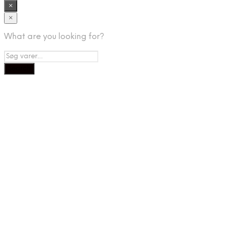
×
×
What are you looking for?