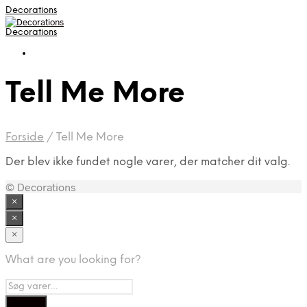
Decorations
Decorations
Tell Me More
Forside
/
Tell Me More
Der blev ikke fundet nogle varer, der matcher dit valg.
© Decorations
×
×
×
What are you looking for?