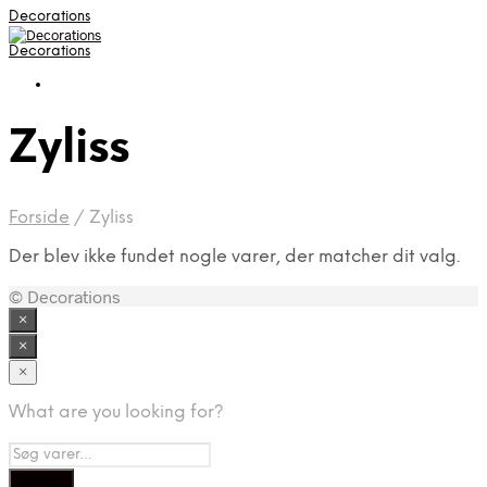
Decorations
Decorations
Zyliss
Forside
/
Zyliss
Der blev ikke fundet nogle varer, der matcher dit valg.
© Decorations
×
×
×
What are you looking for?